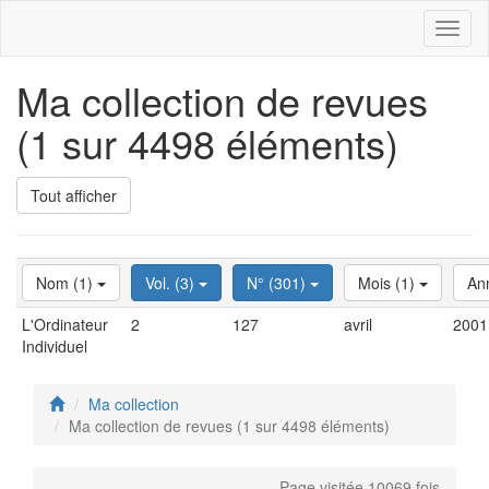
Toggl
naviga
Ma collection de revues
(1 sur 4498 éléments)
Tout afficher
Nom (1)
Vol. (3)
N° (301)
Mois (1)
An
L'Ordinateur
2
127
avril
2001
Individuel
Ma collection
Ma collection de revues (1 sur 4498 éléments)
Page visitée 10069 fois