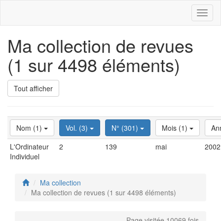
Toggl
naviga
Ma collection de revues
(1 sur 4498 éléments)
Tout afficher
Nom (1)
Vol. (3)
N° (301)
Mois (1)
An
L'Ordinateur
2
139
mai
2002
Individuel
Ma collection
Ma collection de revues (1 sur 4498 éléments)
Page visitée 10069 fois