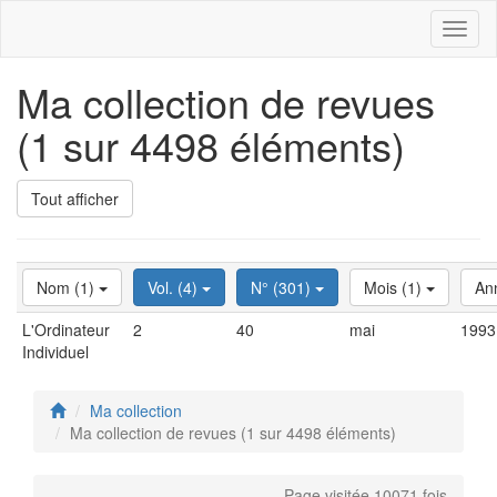
Toggl
naviga
Ma collection de revues
(1 sur 4498 éléments)
Tout afficher
Nom (1)
Vol. (4)
N° (301)
Mois (1)
An
L'Ordinateur
2
40
mai
1993
Individuel
Ma collection
Ma collection de revues (1 sur 4498 éléments)
Page visitée 10071 fois