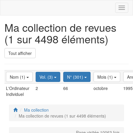
Toggl
naviga
Ma collection de revues
(1 sur 4498 éléments)
Tout afficher
Nom (1)
Vol. (3)
N° (301)
Mois (1)
An
L'Ordinateur
2
66
octobre
1995
Individuel
Ma collection
Ma collection de revues (1 sur 4498 éléments)
Page visitée 10063 fois