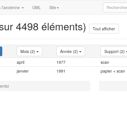
 l'ancienne
UML
Site
 sur 4498 éléments)
Tout afficher
Mois (2)
Année (2)
Support (2)
april
1977
scan
janvier
1991
papier + scan
ents)