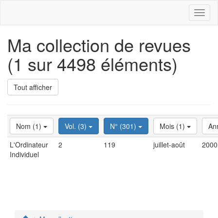
Toggl
naviga
Ma collection de revues
(1 sur 4498 éléments)
Tout afficher
Nom (1)
Vol. (3)
N° (301)
Mois (1)
An
L'Ordinateur
2
119
juillet-août
2000
Individuel