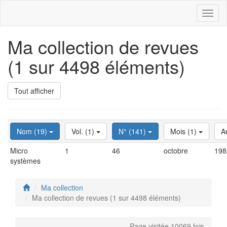
Toggl
naviga
Ma collection de revues
(1 sur 4498 éléments)
Tout afficher
Nom (19)
Vol. (1)
N° (141)
Mois (1)
A
Micro
1
46
octobre
198
systèmes
Ma collection
Ma collection de revues (1 sur 4498 éléments)
Page visitée 10069 fois