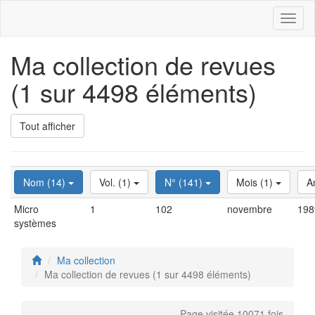
Toggl
naviga
Ma collection de revues
(1 sur 4498 éléments)
Tout afficher
Nom (14)
Vol. (1)
N° (141)
Mois (1)
A
Micro
1
102
novembre
198
systèmes
Ma collection
Ma collection de revues (1 sur 4498 éléments)
Page visitée 10071 fois