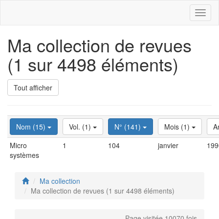
Toggl
naviga
Ma collection de revues
(1 sur 4498 éléments)
Tout afficher
Nom (15)
Vol. (1)
N° (141)
Mois (1)
A
Micro
1
104
janvier
199
systèmes
Ma collection
Ma collection de revues (1 sur 4498 éléments)
Page visitée 10070 fois