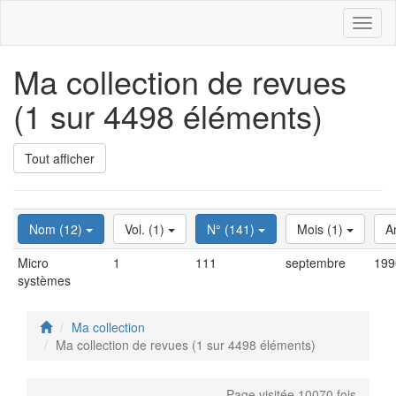
Toggl
naviga
Ma collection de revues
(1 sur 4498 éléments)
Tout afficher
Nom (12)
Vol. (1)
N° (141)
Mois (1)
A
Micro
1
111
septembre
199
systèmes
Ma collection
Ma collection de revues (1 sur 4498 éléments)
Page visitée 10070 fois