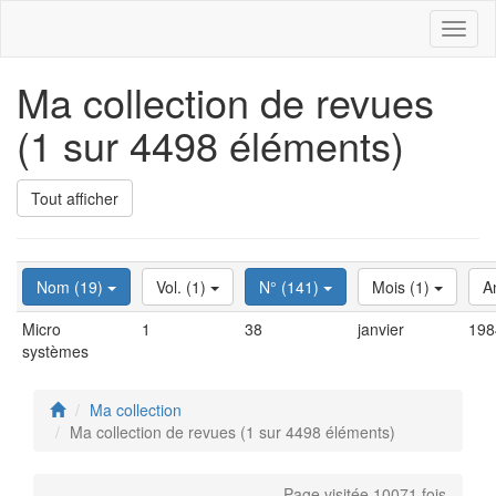
Toggl
naviga
Ma collection de revues
(1 sur 4498 éléments)
Tout afficher
Nom (19)
Vol. (1)
N° (141)
Mois (1)
A
Micro
1
38
janvier
198
systèmes
Ma collection
Ma collection de revues (1 sur 4498 éléments)
Page visitée 10071 fois