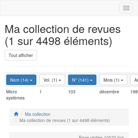
Toggl
naviga
Ma collection de revues
(1 sur 4498 éléments)
Tout afficher
Nom (14)
Vol. (1)
N° (141)
Mois (1)
A
Micro
1
103
décembre
198
systèmes
Ma collection
Ma collection de revues (1 sur 4498 éléments)
Page visitée 10070 fois