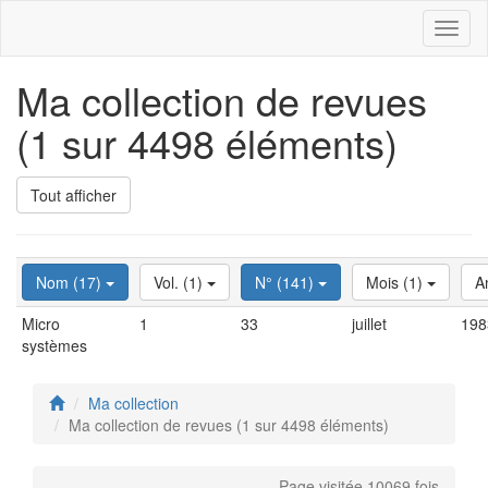
Toggl
naviga
Ma collection de revues
(1 sur 4498 éléments)
Tout afficher
Nom (17)
Vol. (1)
N° (141)
Mois (1)
A
Micro
1
33
juillet
198
systèmes
Ma collection
Ma collection de revues (1 sur 4498 éléments)
Page visitée 10069 fois