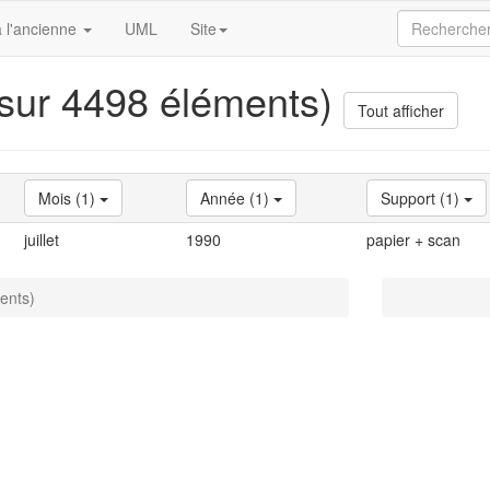
 l'ancienne
UML
Site
 sur 4498 éléments)
Tout afficher
Mois (1)
Année (1)
Support (1)
juillet
1990
papier + scan
ents)