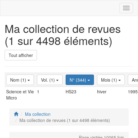
Toggl
naviga
Ma collection de revues
(1 sur 4498 éléments)
Tout afficher
Nom (1)
Vol. (1)
N° (344)
Mois (1)
An
Science et Vie
1
HS23
hiver
1995
Micro
Ma collection
Ma collection de revues (1 sur 4498 éléments)
Page visitée 10065 fois