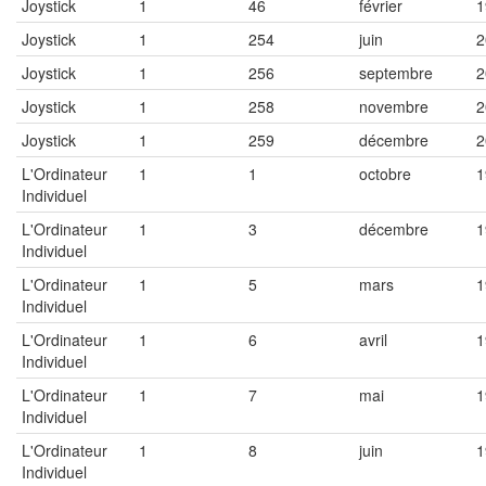
Joystick
1
46
février
1
Joystick
1
254
juin
2
Joystick
1
256
septembre
2
Joystick
1
258
novembre
2
Joystick
1
259
décembre
2
L'Ordinateur
1
1
octobre
1
Individuel
L'Ordinateur
1
3
décembre
1
Individuel
L'Ordinateur
1
5
mars
1
Individuel
L'Ordinateur
1
6
avril
1
Individuel
L'Ordinateur
1
7
mai
1
Individuel
L'Ordinateur
1
8
juin
1
Individuel