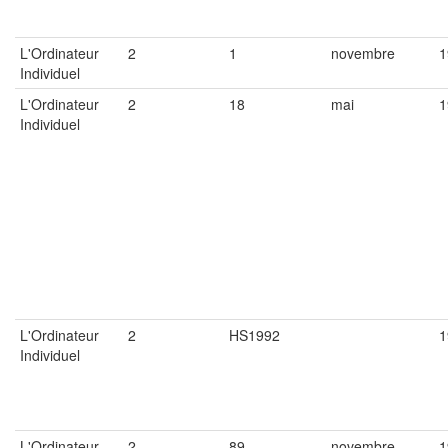
L'Ordinateur
2
1
novembre
1
Individuel
L'Ordinateur
2
18
mai
1
Individuel
L'Ordinateur
2
HS1992
1
Individuel
L'Ordinateur
2
89
novembre
1