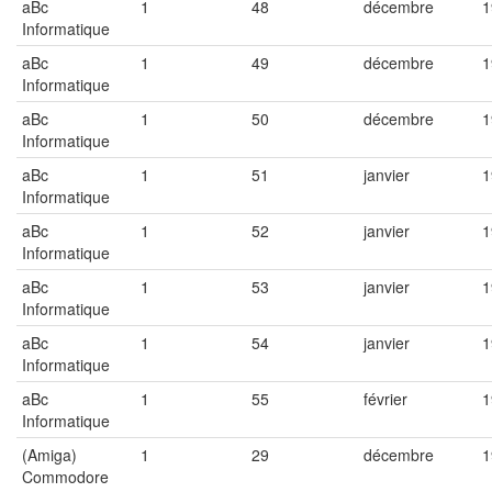
aBc
1
48
décembre
1
Informatique
aBc
1
49
décembre
1
Informatique
aBc
1
50
décembre
1
Informatique
aBc
1
51
janvier
1
Informatique
aBc
1
52
janvier
1
Informatique
aBc
1
53
janvier
1
Informatique
aBc
1
54
janvier
1
Informatique
aBc
1
55
février
1
Informatique
(Amiga)
1
29
décembre
1
Commodore