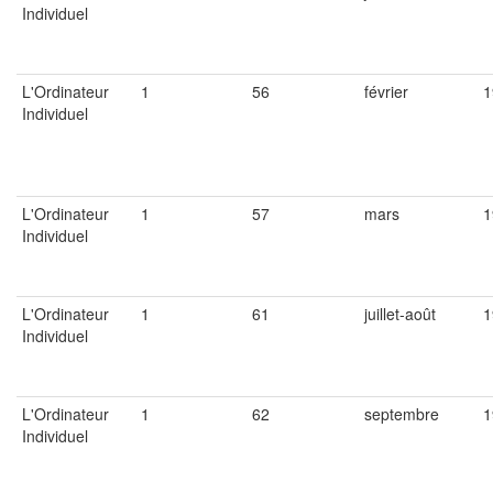
Individuel
L'Ordinateur
1
56
février
1
Individuel
L'Ordinateur
1
57
mars
1
Individuel
L'Ordinateur
1
61
juillet-août
1
Individuel
L'Ordinateur
1
62
septembre
1
Individuel