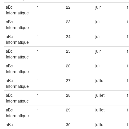
aBc
1
22
juin
1
Informatique
aBc
1
23
juin
1
Informatique
aBc
1
24
juin
1
Informatique
aBc
1
25
juin
1
Informatique
aBc
1
26
juin
1
Informatique
aBc
1
27
juillet
1
Informatique
aBc
1
28
juillet
1
Informatique
aBc
1
29
juillet
1
Informatique
aBc
1
30
juillet
1