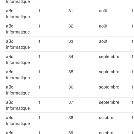
Informatique
aBc
1
31
août
1
Informatique
aBc
1
32
août
1
Informatique
aBc
1
33
août
1
Informatique
aBc
1
34
septembre
1
Informatique
aBc
1
35
septembre
1
Informatique
aBc
1
36
septembre
1
Informatique
aBc
1
37
septembre
1
Informatique
aBc
1
38
octobre
1
Informatique
aBc
1
39
octobre
1