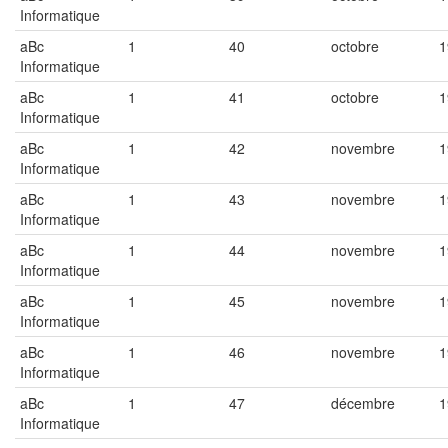
Informatique
aBc
1
40
octobre
1
Informatique
aBc
1
41
octobre
1
Informatique
aBc
1
42
novembre
1
Informatique
aBc
1
43
novembre
1
Informatique
aBc
1
44
novembre
1
Informatique
aBc
1
45
novembre
1
Informatique
aBc
1
46
novembre
1
Informatique
aBc
1
47
décembre
1
Informatique