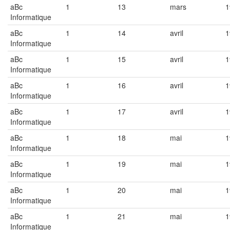
aBc
1
13
mars
1
Informatique
aBc
1
14
avril
1
Informatique
aBc
1
15
avril
1
Informatique
aBc
1
16
avril
1
Informatique
aBc
1
17
avril
1
Informatique
aBc
1
18
mai
1
Informatique
aBc
1
19
mai
1
Informatique
aBc
1
20
mai
1
Informatique
aBc
1
21
mai
1
Informatique