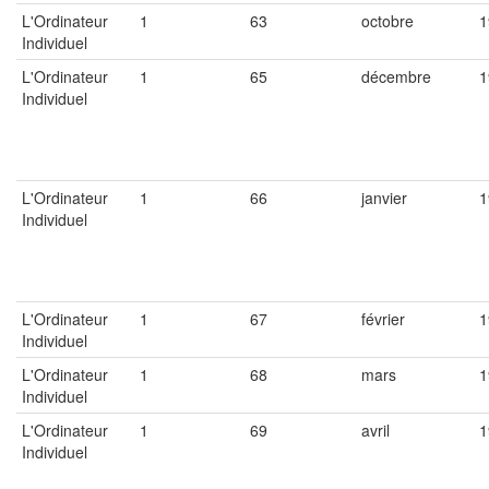
L'Ordinateur
1
63
octobre
1
Individuel
L'Ordinateur
1
65
décembre
1
Individuel
L'Ordinateur
1
66
janvier
1
Individuel
L'Ordinateur
1
67
février
1
Individuel
L'Ordinateur
1
68
mars
1
Individuel
L'Ordinateur
1
69
avril
1
Individuel