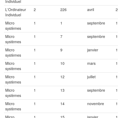
Individuel
L'Ordinateur
2
226
avril
2
Individuel
Micro
1
1
septembre
1
systèmes
Micro
1
7
septembre
1
systèmes
Micro
1
9
janvier
1
systèmes
Micro
1
10
mars
1
systèmes
Micro
1
12
juillet
1
systèmes
Micro
1
13
septembre
1
systèmes
Micro
1
14
novembre
1
systèmes
Micro
1
15
janvier
1