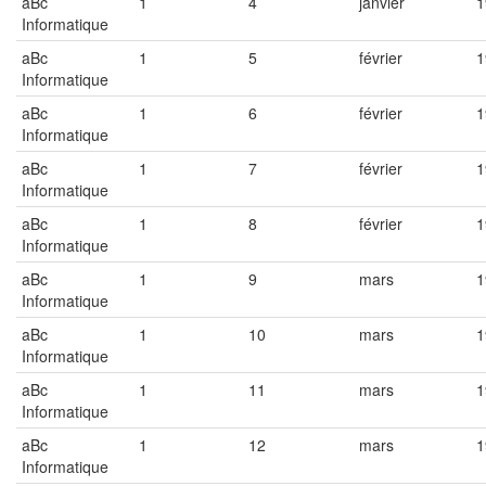
aBc
1
4
janvier
1
Informatique
aBc
1
5
février
1
Informatique
aBc
1
6
février
1
Informatique
aBc
1
7
février
1
Informatique
aBc
1
8
février
1
Informatique
aBc
1
9
mars
1
Informatique
aBc
1
10
mars
1
Informatique
aBc
1
11
mars
1
Informatique
aBc
1
12
mars
1
Informatique