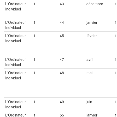
L'Ordinateur
1
43
décembre
1
Individuel
L'Ordinateur
1
44
janvier
1
Individuel
L'Ordinateur
1
45
février
1
Individuel
L'Ordinateur
1
47
avril
1
Individuel
L'Ordinateur
1
48
mai
1
Individuel
L'Ordinateur
1
49
juin
1
Individuel
L'Ordinateur
1
55
janvier
1