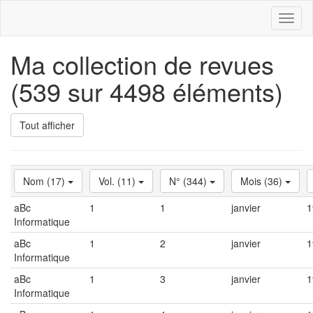
Toggl
naviga
Ma collection de revues
(539 sur 4498 éléments)
Tout afficher
Nom (17)
Vol. (11)
N° (344)
Mois (36)
aBc
1
1
janvier
1
Informatique
aBc
1
2
janvier
1
Informatique
aBc
1
3
janvier
1
Informatique