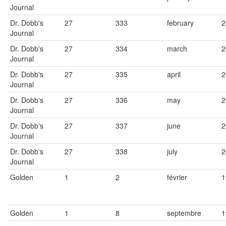
Journal
Dr. Dobb's
27
333
february
2
Journal
Dr. Dobb's
27
334
march
2
Journal
Dr. Dobb's
27
335
april
2
Journal
Dr. Dobb's
27
336
may
2
Journal
Dr. Dobb's
27
337
june
2
Journal
Dr. Dobb's
27
338
july
2
Journal
Golden
1
2
février
1
Golden
1
8
septembre
1