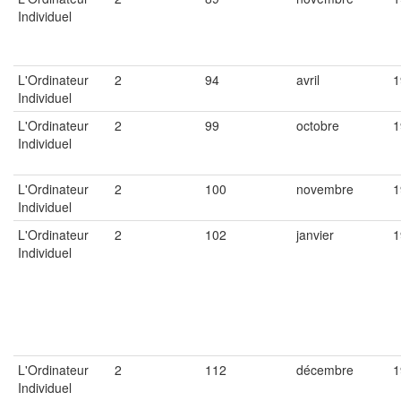
Individuel
L'Ordinateur
2
94
avril
1
Individuel
L'Ordinateur
2
99
octobre
1
Individuel
L'Ordinateur
2
100
novembre
1
Individuel
L'Ordinateur
2
102
janvier
1
Individuel
L'Ordinateur
2
112
décembre
1
Individuel