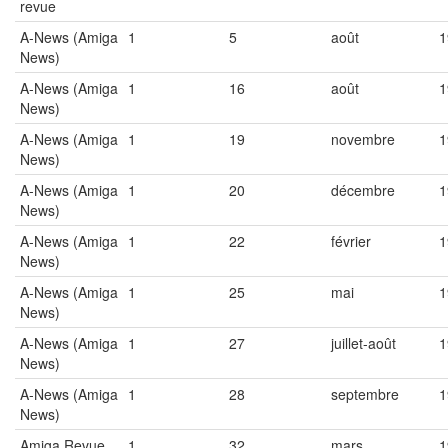
revue
A-News (Amiga
1
5
août
1
News)
A-News (Amiga
1
16
août
1
News)
A-News (Amiga
1
19
novembre
1
News)
A-News (Amiga
1
20
décembre
1
News)
A-News (Amiga
1
22
février
1
News)
A-News (Amiga
1
25
mai
1
News)
A-News (Amiga
1
27
juillet-août
1
News)
A-News (Amiga
1
28
septembre
1
News)
Amiga Revue
1
32
mars
1