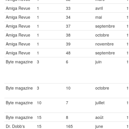
Amiga Revue
1
33
avril
1
Amiga Revue
1
34
mai
1
Amiga Revue
1
37
septembre
1
Amiga Revue
1
38
octobre
1
Amiga Revue
1
39
novembre
1
Amiga Revue
1
48
septembre
1
Byte magazine
3
6
juin
1
Byte magazine
3
10
octobre
1
Byte magazine
10
7
juillet
1
Byte magazine
15
8
août
1
Dr. Dobb's
15
165
june
1