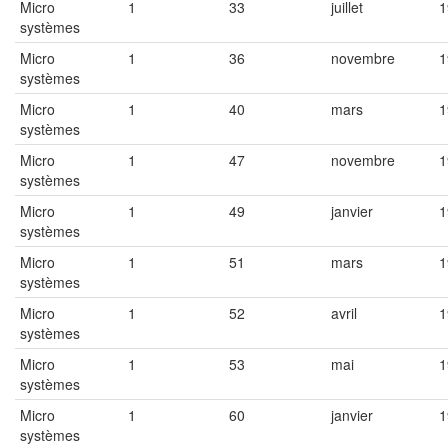
Micro
1
33
juillet
1
systèmes
Micro
1
36
novembre
1
systèmes
Micro
1
40
mars
1
systèmes
Micro
1
47
novembre
1
systèmes
Micro
1
49
janvier
1
systèmes
Micro
1
51
mars
1
systèmes
Micro
1
52
avril
1
systèmes
Micro
1
53
mai
1
systèmes
Micro
1
60
janvier
1
systèmes