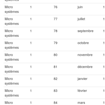
Micro
1
76
juin
1
systèmes
Micro
1
77
juillet
1
systèmes
Micro
1
78
septembre
1
systèmes
Micro
1
79
octobre
1
systèmes
Micro
1
80
novembre
1
systèmes
Micro
1
81
décembre
1
systèmes
Micro
1
82
janvier
1
systèmes
Micro
1
83
février
1
systèmes
Micro
1
84
mars
1