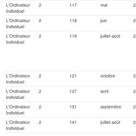
L'Ordinateur
2
117
mai
2
Individuel
L'Ordinateur
2
118
juin
2
Individuel
L'Ordinateur
2
119
juillet-août
2
Individuel
L'Ordinateur
2
121
octobre
2
Individuel
L'Ordinateur
2
127
avril
2
Individuel
L'Ordinateur
2
131
septembre
2
Individuel
L'Ordinateur
2
141
juillet-août
2
Individuel