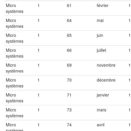
Micro
1
61
février
1
systèmes
Micro
1
64
mai
1
systèmes
Micro
1
65
juin
1
systèmes
Micro
1
66
juillet
1
systèmes
Micro
1
69
novembre
1
systèmes
Micro
1
70
décembre
1
systèmes
Micro
1
71
janvier
1
systèmes
Micro
1
73
mars
1
systèmes
Micro
1
74
avril
1
systèmes