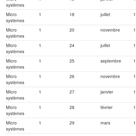
systèmes
Micro
1
18
juillet
1
systèmes
Micro
1
20
novembre
1
systèmes
Micro
1
24
juillet
1
systèmes
Micro
1
25
septembre
1
systèmes
Micro
1
26
novembre
1
systèmes
Micro
1
27
janvier
1
systèmes
Micro
1
28
février
1
systèmes
Micro
1
29
mars
1
systèmes