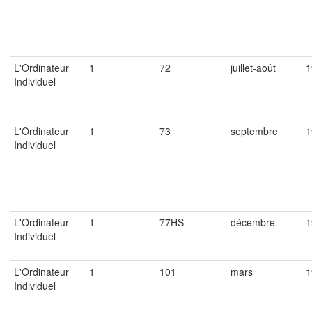
L'Ordinateur
1
72
juillet-août
1
Individuel
L'Ordinateur
1
73
septembre
1
Individuel
L'Ordinateur
1
77HS
décembre
1
Individuel
L'Ordinateur
1
101
mars
1
Individuel