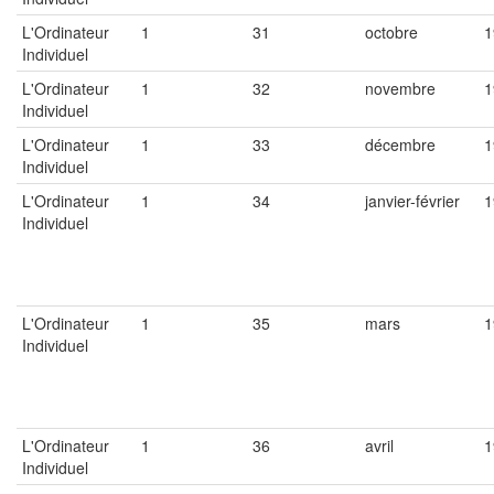
L'Ordinateur
1
31
octobre
1
Individuel
L'Ordinateur
1
32
novembre
1
Individuel
L'Ordinateur
1
33
décembre
1
Individuel
L'Ordinateur
1
34
janvier-février
1
Individuel
L'Ordinateur
1
35
mars
1
Individuel
L'Ordinateur
1
36
avril
1
Individuel