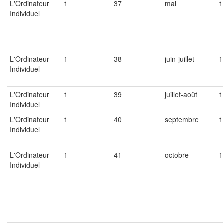
L'Ordinateur
1
37
mai
1
Individuel
L'Ordinateur
1
38
juin-juillet
1
Individuel
L'Ordinateur
1
39
juillet-août
1
Individuel
L'Ordinateur
1
40
septembre
1
Individuel
L'Ordinateur
1
41
octobre
1
Individuel