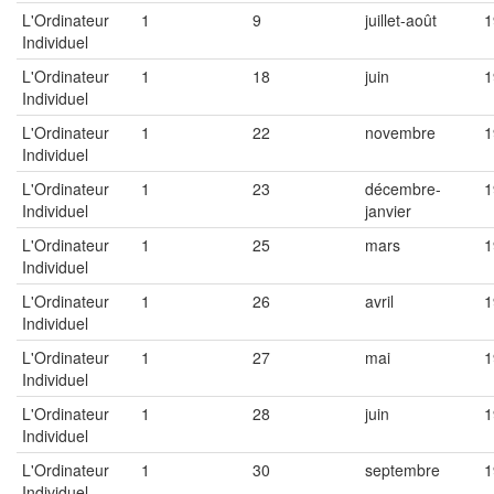
L'Ordinateur
1
9
juillet-août
1
Individuel
L'Ordinateur
1
18
juin
1
Individuel
L'Ordinateur
1
22
novembre
1
Individuel
L'Ordinateur
1
23
décembre-
1
Individuel
janvier
L'Ordinateur
1
25
mars
1
Individuel
L'Ordinateur
1
26
avril
1
Individuel
L'Ordinateur
1
27
mai
1
Individuel
L'Ordinateur
1
28
juin
1
Individuel
L'Ordinateur
1
30
septembre
1
Individuel