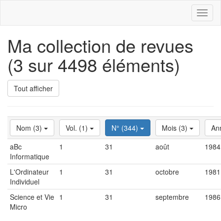
Toggl
naviga
Ma collection de revues
(3 sur 4498 éléments)
Tout afficher
Nom (3)
Vol. (1)
N° (344)
Mois (3)
An
aBc
1
31
août
1984
Informatique
L'Ordinateur
1
31
octobre
1981
Individuel
Science et Vie
1
31
septembre
1986
Micro