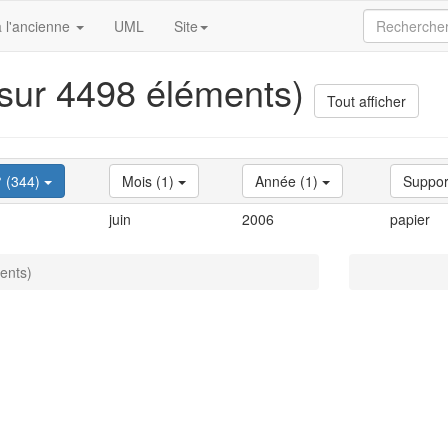
 l'ancienne
UML
Site
 sur 4498 éléments)
Tout afficher
° (344)
Mois (1)
Année (1)
Suppor
juin
2006
papier
ents)