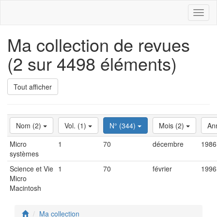
Toggl
naviga
Ma collection de revues
(2 sur 4498 éléments)
Tout afficher
Nom (2)
Vol. (1)
N° (344)
Mois (2)
An
Micro
1
70
décembre
1986
systèmes
Science et Vie
1
70
février
1996
Micro
Macintosh
Ma collection