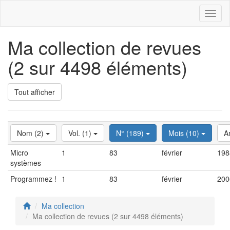
Toggl
naviga
Ma collection de revues
(2 sur 4498 éléments)
Tout afficher
Nom (2)
Vol. (1)
N° (189)
Mois (10)
A
Micro
1
83
février
198
systèmes
Programmez !
1
83
février
200
Ma collection
Ma collection de revues (2 sur 4498 éléments)