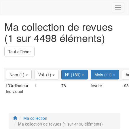
Toggl
naviga
Ma collection de revues
(1 sur 4498 éléments)
Tout afficher
Nom (1)
Vol. (1)
N° (189)
Mois (11)
A
L'Ordinateur
1
78
février
198
Individuel
Ma collection
Ma collection de revues (1 sur 4498 éléments)