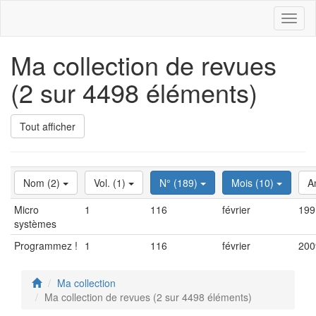
Toggl
naviga
Ma collection de revues
(2 sur 4498 éléments)
Tout afficher
Nom (2)
Vol. (1)
N° (189)
Mois (10)
A
Micro
1
116
février
199
systèmes
Programmez !
1
116
février
200
Ma collection
Ma collection de revues (2 sur 4498 éléments)