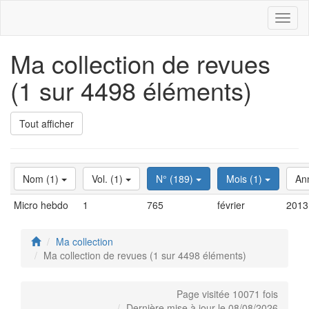
Toggl
naviga
Ma collection de revues
(1 sur 4498 éléments)
Tout afficher
Nom (1)
Vol. (1)
N° (189)
Mois (1)
An
Micro hebdo
1
765
février
2013
Ma collection
Ma collection de revues (1 sur 4498 éléments)
Page visitée 10071 fois
Dernière mise à jour le 08/08/2026