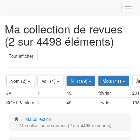
Toggl
naviga
Ma collection de revues
(2 sur 4498 éléments)
Tout afficher
Nom (2)
Vol. (1)
N° (189)
Mois (11)
A
JV
1
49
février
201
SOFT & micro
1
49
février
198
Ma collection
Ma collection de revues (2 sur 4498 éléments)