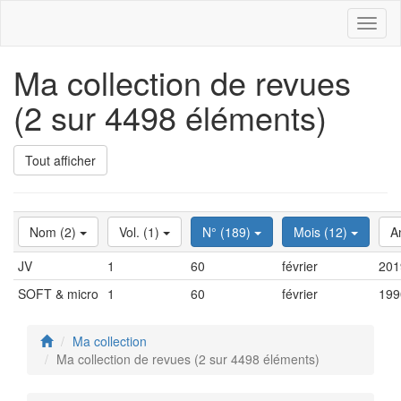
Toggl
naviga
Ma collection de revues
(2 sur 4498 éléments)
Tout afficher
Nom (2)
Vol. (1)
N° (189)
Mois (12)
A
JV
1
60
février
201
SOFT & micro
1
60
février
199
Ma collection
Ma collection de revues (2 sur 4498 éléments)