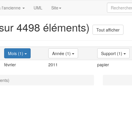
 l'ancienne
UML
Site
 sur 4498 éléments)
Tout afficher
Mois (1)
Année (1)
Support (1)
février
2011
papier
ents)