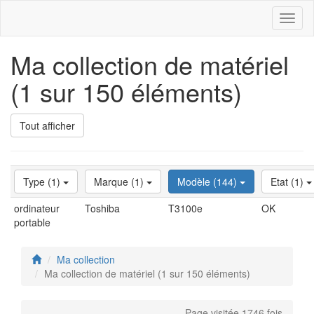
Toggl
naviga
Ma collection de matériel
(1 sur 150 éléments)
Tout afficher
Type (1)
Marque (1)
Modèle (144)
Etat (1)
ordinateur
Toshiba
T3100e
OK
portable
Ma collection
Ma collection de matériel (1 sur 150 éléments)
Page visitée 1746 fois