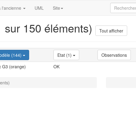
 l'ancienne
UML
Site
(1 sur 150 éléments)
Tout afficher
odèle (144)
Etat (1)
Observations
c G3 (orange)
OK
ments)