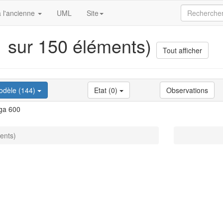
 l'ancienne
UML
Site
(1 sur 150 éléments)
Tout afficher
odèle (144)
Etat (0)
Observations
ga 600
ments)