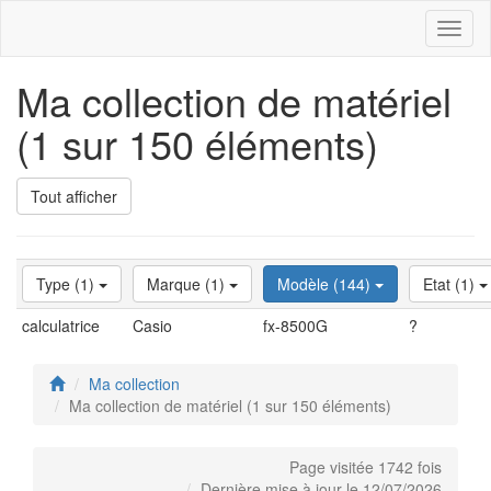
Toggl
naviga
Ma collection de matériel
(1 sur 150 éléments)
Tout afficher
Type (1)
Marque (1)
Modèle (144)
Etat (1)
calculatrice
Casio
fx-8500G
?
Ma collection
Ma collection de matériel (1 sur 150 éléments)
Page visitée 1742 fois
Dernière mise à jour le 12/07/2026