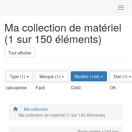
Toggl
naviga
Ma collection de matériel
(1 sur 150 éléments)
Tout afficher
Type (1)
Marque (1)
Modèle (144)
Etat (1)
calculatrice
Facit
C340
OK
Ma collection
Ma collection de matériel (1 sur 150 éléments)
Page visitée 1742 fois