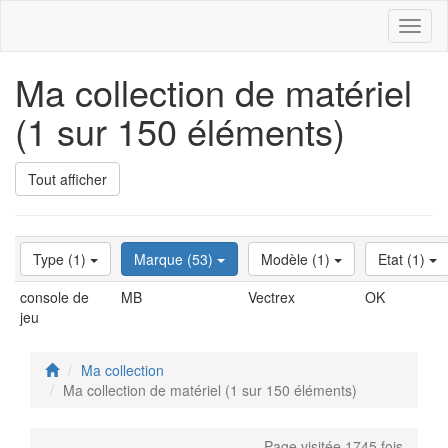
Toggl
naviga
Ma collection de matériel
(1 sur 150 éléments)
Tout afficher
Type (1)
Marque (53)
Modèle (1)
Etat (1)
console de
MB
Vectrex
OK
jeu
Ma collection
Ma collection de matériel (1 sur 150 éléments)
Page visitée 1745 fois