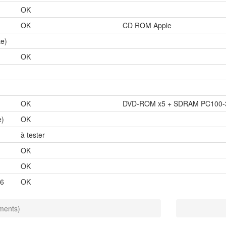
OK
OK
CD ROM Apple
te)
OK
OK
DVD-ROM x5 + SDRAM PC100-3
e)
OK
à tester
OK
OK
66
OK
éments)