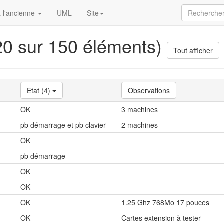
 l'ancienne
UML
Site
(20 sur 150 éléments)
Tout afficher
Etat (4)
Observations
OK
3 machines
pb démarrage et pb clavier
2 machines
OK
pb démarrage
OK
OK
OK
1.25 Ghz 768Mo 17 pouces
OK
Cartes extension à tester