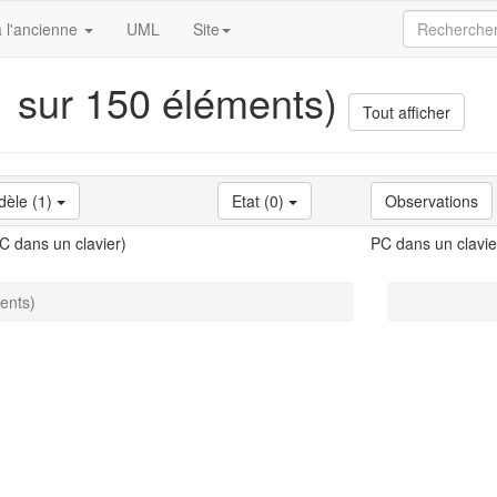
 l'ancienne
UML
Site
(1 sur 150 éléments)
Tout afficher
èle (1)
Etat (0)
Observations
C dans un clavier)
PC dans un clavie
ments)