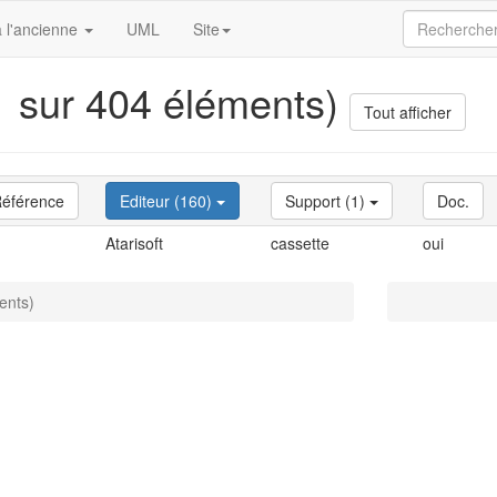
 l'ancienne
UML
Site
(1 sur 404 éléments)
Tout afficher
éférence
Editeur (160)
Support (1)
Doc.
Atarisoft
cassette
oui
ents)