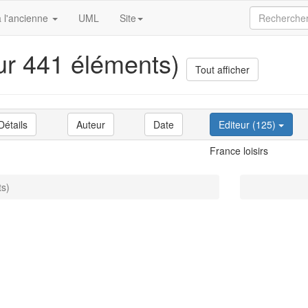
 l'ancienne
UML
Site
sur 441 éléments)
Tout afficher
Détails
Auteur
Date
Editeur (125)
France loisirs
ts)