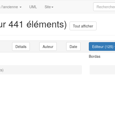
 l'ancienne
UML
Site
sur 441 éléments)
Tout afficher
Détails
Auteur
Date
Editeur (125)
Bordas
ts)