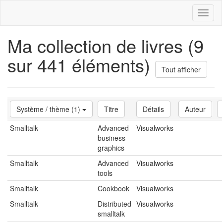
Toggl
naviga
Ma collection de livres (9
sur 441 éléments)
Tout afficher
Système / thème (1)
Titre
Détails
Auteur
Smalltalk
Advanced
Visualworks
business
graphics
Smalltalk
Advanced
Visualworks
tools
Smalltalk
Cookbook
Visualworks
Smalltalk
Distributed
Visualworks
smalltalk