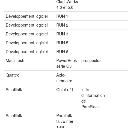
ClarisWorks
4.0 et 5.0
Développement logiciel
RUN 1
Développement logiciel
RUN 2
Développement logiciel
RUN 3
Développement logiciel
RUN 5
Développement logiciel
RUN 6
Macintosh
PowerBook
prospectus
série G3
Quattro
Aide-
mémoire
Smalltalk
Objet n°1
lettre
d'information
de
ParcPlace
Smalltalk
ParcTalk
fall/winter
1996