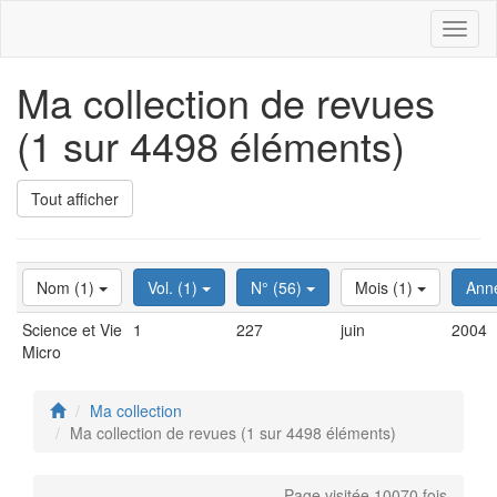
Toggl
naviga
Ma collection de revues
(1 sur 4498 éléments)
Tout afficher
Nom (1)
Vol. (1)
N° (56)
Mois (1)
Ann
Science et Vie
1
227
juin
2004
Micro
Ma collection
Ma collection de revues (1 sur 4498 éléments)
Page visitée 10070 fois