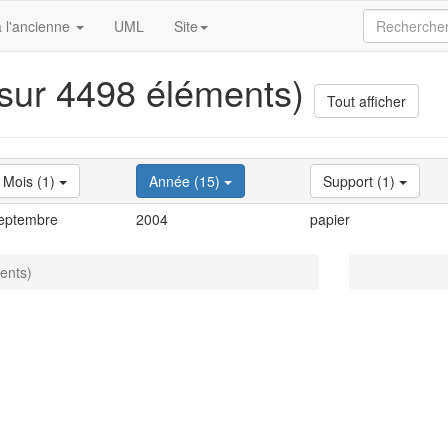
 l'ancienne
UML
Site
 sur 4498 éléments)
Tout afficher
Mois (1)
Année (15)
Support (1)
eptembre
2004
papier
ents)