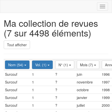
Toggl
naviga
Ma collection de revues
(7 sur 4498 éléments)
Tout afficher
Nom (54)
Vol. (1)
N° (1)
Mois (7)
Ann
Surcouf
1
?
juin
1996
Surcouf
1
?
novembre
1997
Surcouf
1
?
octobre
1998
Surcouf
1
?
janvier
1999
Surcouf
1
?
juillet
2000