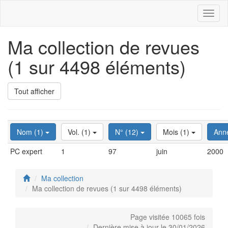
Toggl
naviga
Ma collection de revues
(1 sur 4498 éléments)
Tout afficher
Nom (1)
Vol. (1)
N° (12)
Mois (1)
Ann
PC expert
1
97
juin
2000
Ma collection
Ma collection de revues (1 sur 4498 éléments)
Page visitée 10065 fois
Dernière mise à jour le 30/01/2026