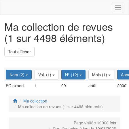
Toggl
naviga
Ma collection de revues
(1 sur 4498 éléments)
Tout afficher
Nom (2)
Vol. (1)
N° (12)
Mois (1)
Ann
PC expert
1
99
août
2000
Ma collection
Ma collection de revues (1 sur 4498 éléments)
Page visitée 10066 fois
Dernière mise à jour le 30/01/2026