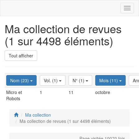
Toggl
naviga
Ma collection de revues
(1 sur 4498 éléments)
Tout afficher
Nom (23)
Vol. (1)
N° (1)
Mois (11)
An
Micro et
1
11
octobre
Robots
Ma collection
Ma collection de revues (1 sur 4498 éléments)
Page visitée 10070 fois