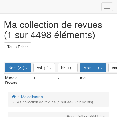
Toggl
naviga
Ma collection de revues
(1 sur 4498 éléments)
Tout afficher
Nom (21)
Vol. (1)
N° (1)
Mois (11)
An
Micro et
1
7
mai
Robots
Ma collection
Ma collection de revues (1 sur 4498 éléments)
Page visitée 10064 fois