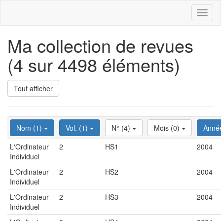
Toggl
naviga
Ma collection de revues
(4 sur 4498 éléments)
Tout afficher
Nom (1)
Vol. (1)
N° (4)
Mois (0)
Anné
L'Ordinateur
2
HS1
2004
Individuel
L'Ordinateur
2
HS2
2004
Individuel
L'Ordinateur
2
HS3
2004
Individuel