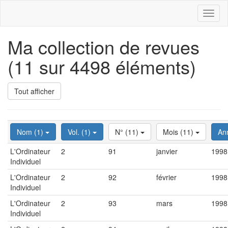
Toggl
naviga
Ma collection de revues
(11 sur 4498 éléments)
Tout afficher
Nom (1)
Vol. (1)
N° (11)
Mois (11)
An
L'Ordinateur
2
91
janvier
1998
Individuel
L'Ordinateur
2
92
février
1998
Individuel
L'Ordinateur
2
93
mars
1998
Individuel