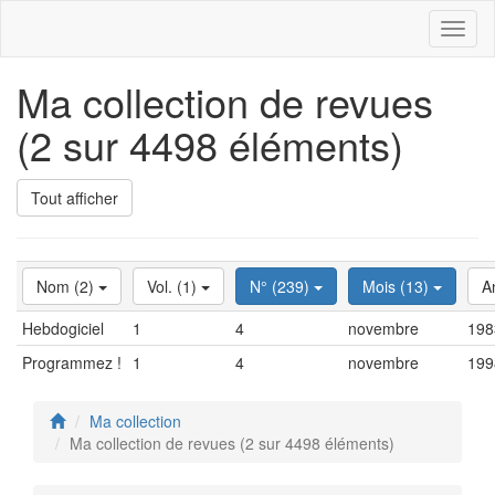
Toggl
naviga
Ma collection de revues
(2 sur 4498 éléments)
Tout afficher
Nom (2)
Vol. (1)
N° (239)
Mois (13)
A
Hebdogiciel
1
4
novembre
198
Programmez !
1
4
novembre
199
Ma collection
Ma collection de revues (2 sur 4498 éléments)