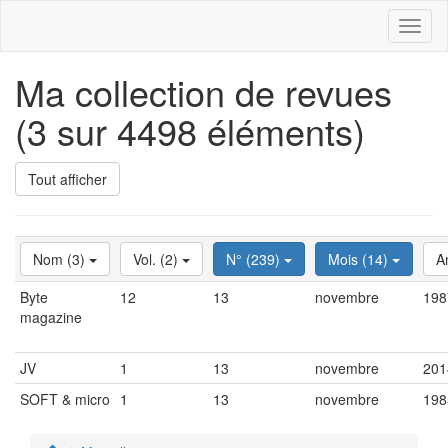
Toggl
naviga
Ma collection de revues
(3 sur 4498 éléments)
Tout afficher
Nom (3)
Vol. (2)
N° (239)
Mois (14)
A
Byte
12
13
novembre
198
magazine
JV
1
13
novembre
201
SOFT & micro
1
13
novembre
198